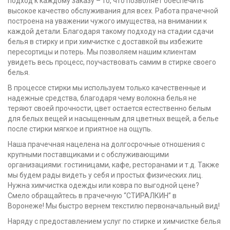
подход к каждому заказу – то, что позволяет обеспечить
высокое качество обслуживания для всех. Работа прачечной
построена на уважении чужого имущества, на внимании к
каждой детали. Благодаря такому подходу на стадии сдачи
белья в стирку и при химчистке с доставкой вы избежите
пересортицы и потерь. Мы позволяем нашим клиентам
увидеть весь процесс, поучаствовать самим в стирке своего
белья.
В процессе стирки мы используем только качественные и
надежные средства, благодаря чему волокна белья не
теряют своей прочности, цвет остается естественно белым
для белых вещей и насыщенным для цветных вещей, а белье
после стирки мягкое и приятное на ощупь.
Наша прачечная нацелена на долгосрочные отношения с
крупными поставщиками и с обслуживающими
организациями: гостиницами, кафе, ресторанами и т.д. Также
мы будем рады видеть у себя и простых физических лиц.
Нужна химчистка одежды или ковра по выгодной цене?
Смело обращайтесь в прачечную “СТИРАЛКИН” в
Воронеже! Мы быстро вернем текстилю первоначальный вид!
Наряду с предоставлением услуг по стирке и химчистке белья